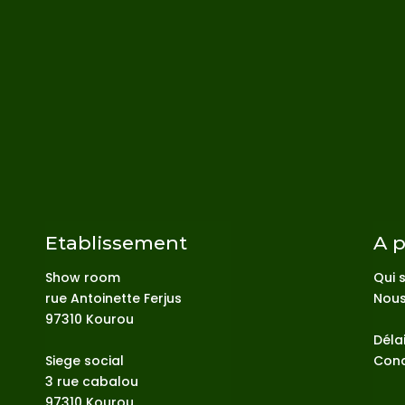
Etablissement
A 
Show room
Qui 
rue Antoinette Ferjus
Nous
97310 Kourou
Délai
Siege social
Cond
3 rue cabalou
97310 Kourou