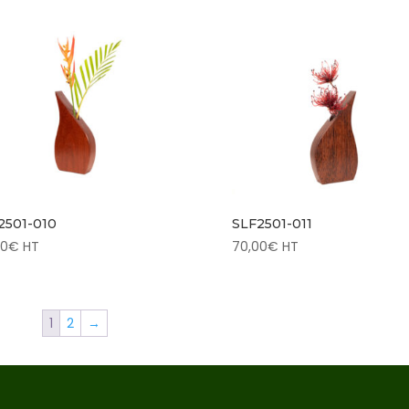
2501-010
SLF2501-011
00
€
HT
70,00
€
HT
1
2
→