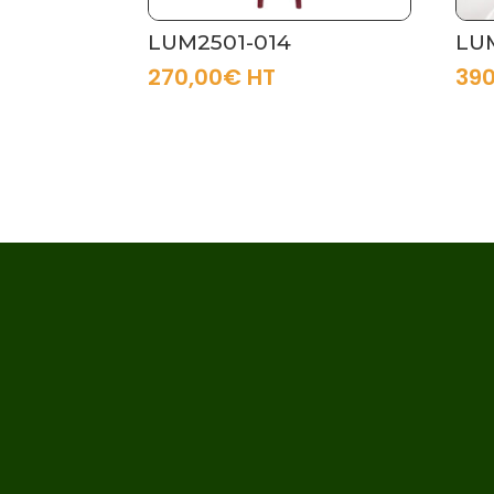
LUM2501-014
LU
270,00
€
HT
390