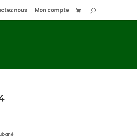
ctez nous
Mon compte
4
rubané