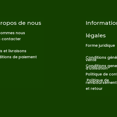
propos de nous
Informatio
sommes nous
légales
 contacter
Forme juridique
s et livraisons
itions de paiement
Conditions géné
vente
Conditions gene
d’utilisation
Politique de conf
Politique de
remboursemen
et retour