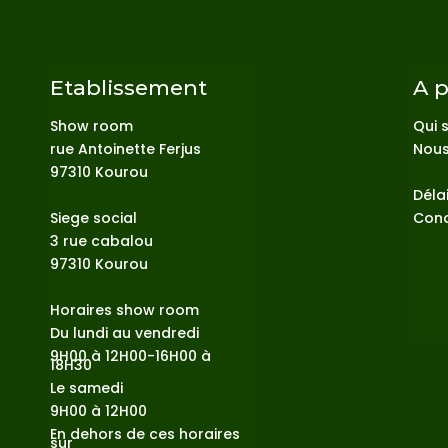
Etablissement
A 
Show room
Qui 
rue Antoinette Ferjus
Nous
97310 Kourou
Délai
Siege social
Cond
3 rue cabalou
97310 Kourou
Horaires show room
Du lundi au vendredi
9H00 à 12H00-16H00 à
18H30
Le samedi
9H00 à 12H00
En dehors de ces horaires
sur