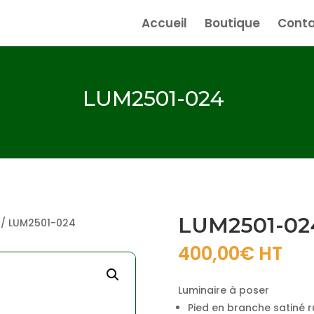
Accueil
Boutique
Conta
LUM2501-024
LUM2501-02
/ LUM2501-024
400,00
€
HT
Luminaire à poser
Pied en branche satiné 